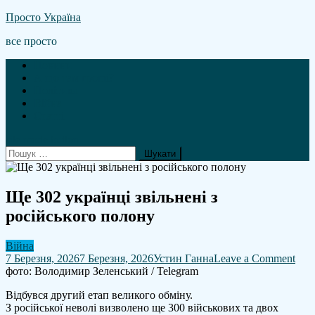
Skip
Просто Україна
to
все просто
content
Новини
А що там гроші?
Політика
Війна
Статті
site mode button
Пошук:
Ще 302 українці звільнені з
російського полону
Війна
on
7 Березня, 2026
7 Березня, 2026
Устин Ганна
Leave a Comment
Ще
фото: Володимир Зеленський / Telegram
302
Відбувся другий етап великого обміну.
укра
З російської неволі визволено ще 300 військових та двох
звіл