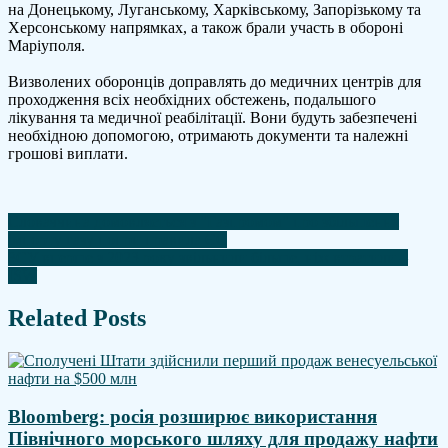
на Донецькому, Луганському, Харківському, Запорізькому та
Херсонському напрямках, а також брали участь в обороні
Маріуполя.
Визволених оборонців доправлять до медичних центрів для
проходження всіх необхідних обстежень, подальшого
лікування та медичної реабілітації. Вони будуть забезпечені
необхідною допомогою, отримають документи та належні
грошові виплати.
Навігація
Словаччина домовляється з "Газпромом" про збільшення
імпорту газу попри правила ЄС
записів
ЗСУ вперше з 2023 року звільнили більше, ніж втратили –
ISW
Related Posts
Bloomberg: росія розширює використання
Північного морського шляху для продажу нафти