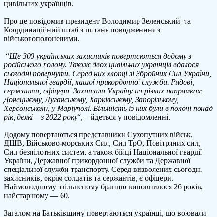
цивільних українців.
з
рос
Про це повідомив президент Володимир Зеленський та
пол
Координаційний штаб з питань поводженння з
військовополоненими.
“
Ще 300 українських захисників повертаються додому з
російського полону. Також двох цивільних українців вдалося
сьогодні повернути. Серед них хлопці зі Збройних Сил України,
Національної гвардії, нашої прикордонної служби. Рядові,
сержанти, офіцери. Захищали Україну на різних напрямках:
Донецькому, Луганському, Харківському, Запорізькому,
Херсонському, у Маріуполі. Більшість із них були в полоні понад
рік, деякі – з 2022 року
“, – йдеться у повідомленні.
Додому повертаються представники Сухопутних військ,
ДШВ, Військово-морських Сил, Сил ТрО, Повітряних сил,
Сил безпілотних систем, а також бійці Національної гвардії
України, Державної прикордонної служби та Державної
спеціальної служби транспорту. Серед визволених сьогодні
захисників, окрім солдатів та сержантів, є офіцери.
Наймолодшому звільненому бранцю виповнилося 26 років,
найстаршому — 60.
Загалом на Батьківщину повертаються українці, що воювали