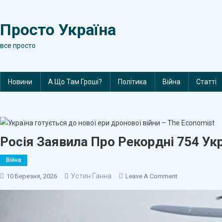
Skip
to
Просто Україна
content
все просто
Новини
А Що Там Гроші?
Політика
Війна
Статті
Росія Заявила Про Рекордні 754 Ук
Війна
Устин Ганна
On
10 Березня, 2026
Leave A Comment
Росія
Заявила
Про
Рекордні