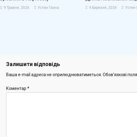
9 Травня, 2026
Устин Ганна
9 Березня, 2026
Устин 
Залишити відповідь
Ваша e-mail адреса не оприлюднюватиметься.
Обов’язкові пол
Коментар
*