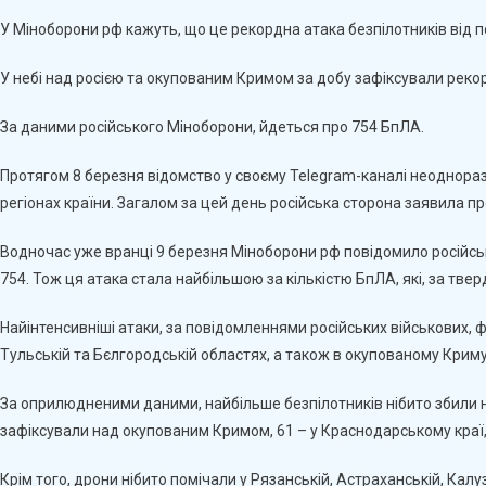
У Міноборони рф кажуть, що це рекордна атака безпілотників від п
У небі над росією та окупованим Кримом за добу зафіксували рекор
За даними російського Міноборони, йдеться про 754 БпЛА.
Протягом 8 березня відомство у своєму Telegram-каналі неодноразо
регіонах країни. Загалом за цей день російська сторона заявила п
Водночас уже вранці 9 березня Міноборони рф повідомило російськи
754. Тож ця атака стала найбільшою за кількістю БпЛА, які, за твер
Найінтенсивніші атаки, за повідомленнями російських військових, ф
Тульській та Бєлгородській областях, а також в окупованому Криму
За оприлюдненими даними, найбільше безпілотників нібито збили 
зафіксували над окупованим Кримом, 61 – у Краснодарському краї, 4
Крім того, дрони нібито помічали у Рязанській, Астраханській, Калуз