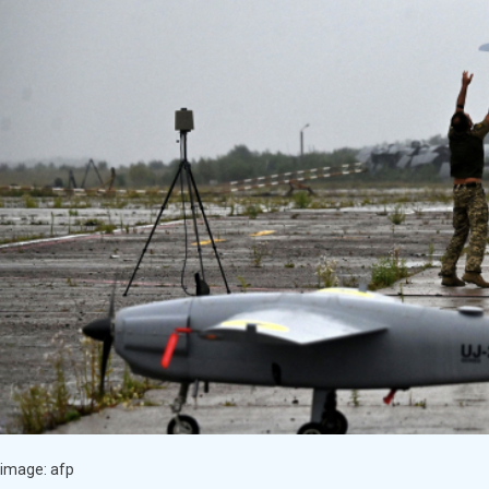
754
Українські
Дрони
За
Добу
image: afp