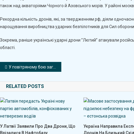
також над акваторіями Чорного й Азовського морів. У районі москв
Рекордна кількість дронів, які, за твердженням рф, діяли одночасн
нарощування виробництва ударних безпілотників для Сил оборони
Зокрема, раніше українські ударні дрони ”Лютий” атакували російс
області.
Навігація
У повітряному бою загинув полковник Олександр Довгач
записів
RELATED POSTS
У Латвії Заявили Про Два Дрони, Що
Україна Направила Експе
Врізалися В Нафтобазу
Дронів На Близький Схі