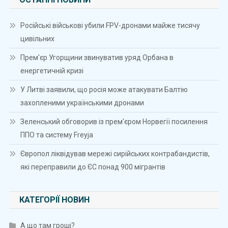
Російські військові убили FPV-дронами майже тисячу
цивільних
Прем'єр Угорщини звинуватив уряд Орбана в
енергетичній кризі
У Литві заявили, що росія може атакувати Балтію
захопленими українськими дронами
Зеленський обговорив із прем'єром Норвегії посилення
ППО та систему Freyja
Європол ліквідував мережі сирійських контрабандистів,
які переправили до ЄС понад 900 мігрантів
КАТЕГОРІЇ НОВИН
А що там гроші?