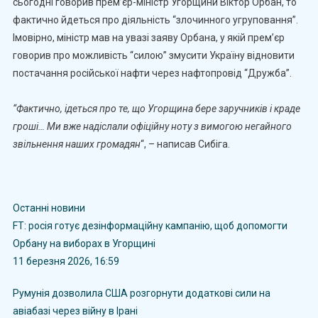
сьогодні говорив прем’єр-міністр Угорщини Віктор Орбан, то
фактично йдеться про діяльність “злочинного угруповання”.
Імовірно, міністр мав на увазі заяву Орбана, у якій прем’єр
говорив про можливість “силою” змусити Україну відновити
постачання російської нафти через нафтопровід “Дружба”.
“Фактично, ідеться про те, що Угорщина бере заручників і краде
гроші… Ми вже надіслали офіційну ноту з вимогою негайного
звільнення наших громадян
“, – написав Сибіга.
Останні новини
FT: росія готує дезінформаційну кампанію, щоб допомогти
Орбану на виборах в Угорщині
11 березня 2026, 16:59
Румунія дозволила США розгорнути додаткові сили на
авіабазі через війну в Ірані