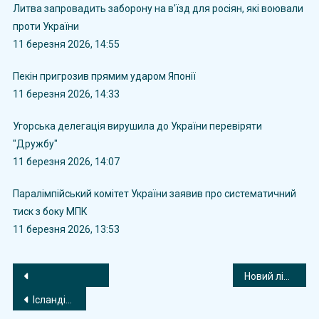
Литва запровадить заборону на в'їзд для росіян, які воювали
проти України
11 березня 2026, 14:55
Пекін пригрозив прямим ударом Японії
11 березня 2026, 14:33
Угорська делегація вирушила до України перевіряти
"Дружбу"
11 березня 2026, 14:07
Паралімпійський комітет України заявив про систематичний
тиск з боку МПК
11 березня 2026, 13:53
Навігація
Новий лідер Ірану міг бути поранений у перший день атак – NYT
записів
Ісландія виділила додаткові €2,7 млн на підтримку енергетики України