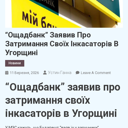
“Ощадбанк” Заявив Про
Затримання Своїх Інкасаторів В
Угорщині
Новини
Устин Ганна
On
11 Березня, 2026
Leave A Comment
“Ощадбан
“Ощадбанк” заявив про
Заявив
Про
затримання своїх
Затриман
Своїх
інкасаторів в Угорщині
Інкасатор
В
Угорщині
У МЗС кажуть, що Будапешт “взяв їх у заручники”.