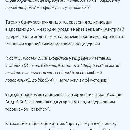
справ України. Місце перебування співробітників “Ощадбанку”
наразі невідоме
” – інформують у пресслужбі.
Також у банку зазначили, що перевезення здійснювали
відповідно до міжнародної угоди з Raiffeisen Bank (Австрія) й
оформлювали згідно з міжнародними правилами перевезень
і чинними європейськими митними процедурами.
“
Обсяг цінностей, які знаходились у викрадених автівках,
становив $40 млн, €35 млн, 9 кг золота. “Ощадбанк” вимагає
негайного звільнення своїх співробітників і майна й
повернення їх до України
“, – наголосили у фінустанові.
Інцидент прокоментував міністр закордонних справ України
Андрій Сибіга, назвавши дії угорської влади “державним
тероризмом і рекетом”.
Він зазначив, що якщо йдеться “про ту саму силу”, про яку