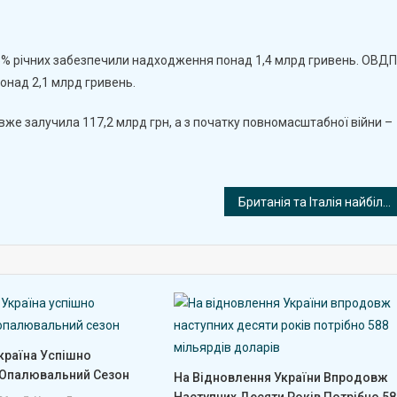
Бюджету
Залучили
Ще
5,15% річних забезпечили надходження понад 1,4 млрд гривень. ОВДП
3,5
понад 2,1 млрд гривень.
Млрд
Грн
вже залучила 117,2 млрд грн, а з початку повномасштабної війни –
Від
Продажу
Облігацій
Британія та Італія найбільше в Європі відчули наслідки закриття Ормузької протоки
країна Успішно
Опалювальний Сезон
На Відновлення України Впродовж
Наступних Десяти Років Потрібно 58