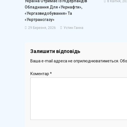
Україна Отримає Із Нідерландів
8 Квітня, 20
Обладнання Для «Укрнафти»,
«Укргазвидобування» Та
«Укртрансгазу»
29 Березня, 2026
Устин Ганна
Залишити відповідь
Ваша e-mail адреса не оприлюднюватиметься.
Обо
Коментар
*