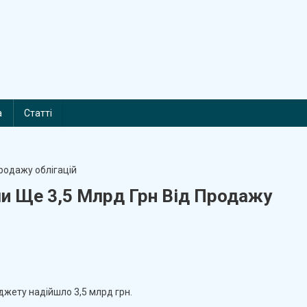
а
Статті
и Ще 3,5 Млрд Грн Від Продажу
On
Мінфін:
джету надійшло 3,5 млрд грн.
До