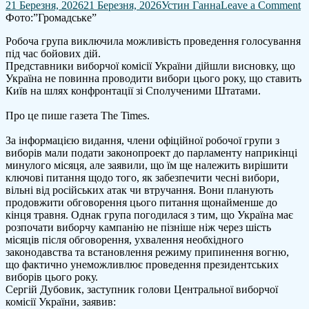
o
21 Березня, 2026
21 Березня, 2026
Устин Ганна
Leave a Comment
В
Фото:”Громадське”
в
Робоча група виключила можливість проведення голосування
У
під час бойових дій.
у
Представники виборчої комісії України дійшли висновку, що
2
Україна не повинна проводити вибори цього року, що ставить
р
Київ на шлях конфронтації зі Сполученими Штатами.
н
б
Про це пише газета The Times.
–
T
За інформацією видання, члени офіційної робочої групи з
T
виборів мали подати законопроект до парламенту наприкінці
минулого місяця, але заявили, що їм ще належить вирішити
ключові питання щодо того, як забезпечити чесні вибори,
вільні від російських атак чи втручання. Вони планують
продовжити обговорення цього питання щонайменше до
кінця травня. Однак група погодилася з тим, що Україна має
розпочати виборчу кампанію не пізніше ніж через шість
місяців після обговорення, ухвалення необхідного
законодавства та встановлення режиму припинення вогню,
що фактично унеможливлює проведення президентських
виборів цього року.
Сергій Дубовик, заступник голови Центральної виборчої
комісії України, заявив: