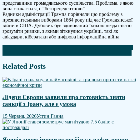
представники громадянського суспільства. Проблема, з якою
вона стикається, є “безпрецедентною”.
Радники адміністрації Трампа порівняли цю проблему з
президентськими виборами 1864 року під час Громадянської
війни в США. Дубовик був здивований їхньою нездатністю
зрозуміти ризики, з якими зіткнулися українці, такі як
авіаудари, кібератаки або цифрова інформаційна війна.
Навігація
У Чехії горіло підприємство,яке виробляє дрони для України
США розглядають згортання військових зусиль проти Ірану
записів
Related Posts
Лідери Європи заявили про готовність зняти
санкції з Ірану, але є умова
15 Червня, 2026
Устин Ганна
Японія знову імпортує російську нафту попри