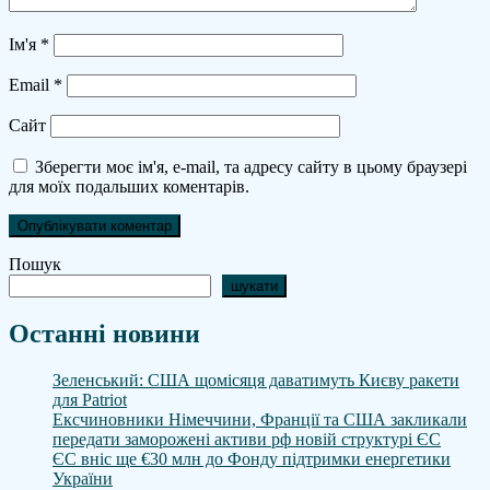
Ім'я
*
Email
*
Сайт
Зберегти моє ім'я, e-mail, та адресу сайту в цьому браузері
для моїх подальших коментарів.
Пошук
шукати
Останні новини
Зеленський: США щомісяця даватимуть Києву ракети
для Patriot
Ексчиновники Німеччини, Франції та США закликали
передати заморожені активи рф новій структурі ЄС
ЄС вніс ще €30 млн до Фонду підтримки енергетики
України