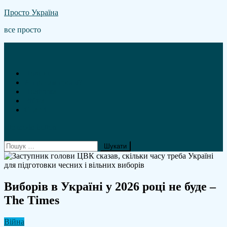
Skip
Просто Україна
to
все просто
content
Новини
А що там гроші?
Політика
Війна
Статті
site mode button
Пошук:
Виборів в Україні у 2026 році не буде –
The Times
Війна