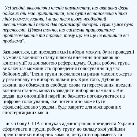
“
Усі згодні, включаючи членів парламенту, що активна фаза
бойових дій має припинитися, має бути встановлена чітка
лінія розмежування, і лише після цього необхідний
шестимісячний період для організації виборів. Термін уже було
перенесено. Цілком точно, що система працюватиме
протягом квітня та травня, тому що ми ще не вирішили всі
проблеми
“.
Зазначається, що президентські вибори можуть бути проведені
в умовах воєнного стану шляхом внесення поправок до
конституції за допомогою референдуму. Однак робоча група
виключила можливість проведення голосування під час
бойових дій. Члени групи послалися на ризик масових жертв
у разі нападу на виборчу дільницю. Крім того, Дубовик
заявив, що обмеження свободи слова та пересування, введені
воєнним станом, можуть завадити виборчій кампанії. Він
додав, що опозиційні партії не бажають погоджуватися на
цифрове голосування, яке потенційно може бути
сфальсифіковано урядом і буде закрите для міжнародних
спостерігацьких місій.
Тиск з боку США спонукав адміністрацію президента України
сформувати в грудні робочу групу, до складу якої увійшли
представники виборчих комісій, депутати парламенту та