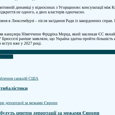
итивній динаміці у відносинах з Угорщиною: консультації між 
дкриття не одного, а двох кластерів одночасно.
я в Люксембурзі – після засідання Ради із закордонних справ. В
і
заяв канцлера Німеччини Фрідріха Мерца, який закликав ЄС якн
 Брюсселі раніше заявляли, що Україна здатна пройти більшість
 вступ вже у 2027 році.
е прийшов не з досвідом, а з відданістю президенту – Wall Stree
ий дрон
нтибалістики
 збудуть центри депортації за межами Європи