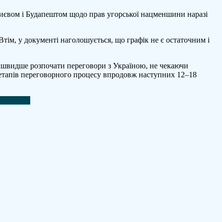
Києвом і Будапештом щодо прав угорської нацменшини наразі
тім, у документі наголошується, що графік не є остаточним і
айшвидше розпочати переговори з Україною, не чекаючи
 етапів переговорного процесу впродовж наступних 12–18
t Journal