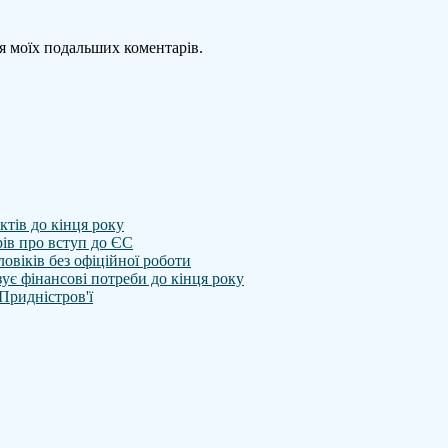
для моїх подальших коментарів.
тів до кінця року
ів про вступ до ЄС
овіків без офіційної роботи
зує фінансові потреби до кінця року
 Придністров'ї