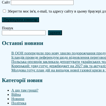
Сайт
Зберегти моє ім'я, e-mail, та адресу сайту в цьому браузері 
Пошук
шукати
Останні новини
В ООН попередили про нову хвилю подорожчання продук
Ісландія проведе референдум щодо відновлення переговор
Польська опозиція закликала депортувати українських чол
Корецький: уряд готує держбюджет на 2027 рік та актуалі
Молдова готує план дій на випадок нової газової кризи в
Категорії новин
А що там гроші?
Війна
Новини
Політика