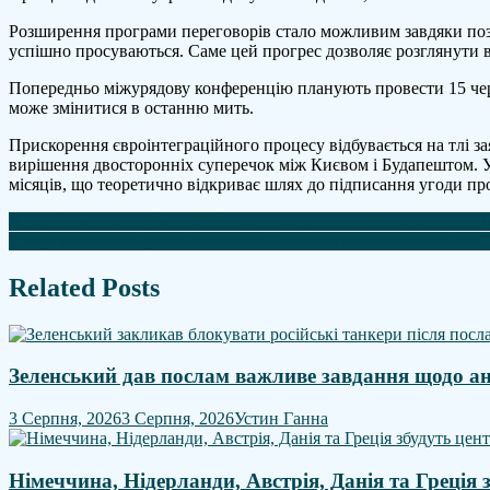
з
Розширення програми переговорів стало можливим завдяки поз
ЄС
успішно просуваються. Саме цей прогрес дозволяє розглянути ві
вже
у
Попередньо міжурядову конференцію планують провести 15 червн
червн
може змінитися в останню мить.
Прискорення євроінтеграційного процесу відбувається на тлі 
вирішення двосторонніх суперечок між Києвом і Будапештом. У
місяців, що теоретично відкриває шлях до підписання угоди про
Навігація
Чому Трамп обрав “малого Трампа” керувати розвідкою. Білл Пулт
Греція висловила дипломатичний протест Україні через морськ
записів
Related Posts
Зеленський дав послам важливе завдання щодо а
3 Серпня, 2026
3 Серпня, 2026
Устин Ганна
Німеччина, Нідерланди, Австрія, Данія та Греція