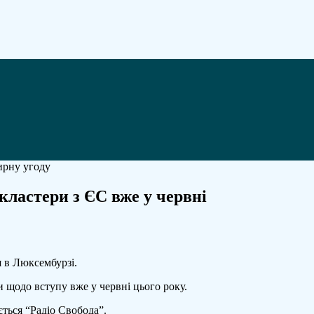
кластери з ЄС вже у червні
їна
 в Люксембурзі.
рити
и щодо вступу вже у червні цього року.
говорні
ться “Радіо Свобода”.
тери