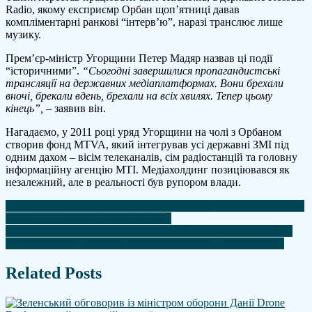
Radio, якому експриємр Орбан щоп’ятниці давав
компліментарні ранкові “інтерв’ю”, наразі транслює лише
музику.
Прем’єр-міністр Угорщини Петер Мадяр назвав ці події
“історичними”.
“Сьогодні завершилися пропагандистські
трансляції на державних медіаплатформах. Вони брехали
вночі, брекали вдень, брехали на всіх хвилях. Тепер цьому
кінець”,
– заявив він.
Нагадаємо, у 2011 році уряд Угорщини на чолі з Орбаном
створив фонд MTVA, який інтегрував усі державні ЗМІ під
одним дахом – вісім телеканалів, сім радіостанцій та головну
інформаційну агенцію MTI. Медіахолдинг позиціювався як
незалежний, але в реальності був рупором влади.
Навігація
Одна з країн НАТО замовила у Rheinmetall тисячі снарядів для
України на десятки мільйонів євро
записів
Україна перетворює економіку рф на її головну вразливість.
Крим у темряві, росіяни – в чергах на АЗС – Дональд Гілл
Related Posts