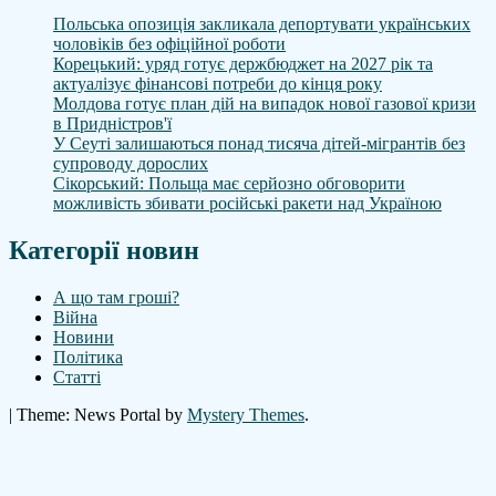
Польська опозиція закликала депортувати українських
чоловіків без офіційної роботи
Корецький: уряд готує держбюджет на 2027 рік та
актуалізує фінансові потреби до кінця року
Молдова готує план дій на випадок нової газової кризи
в Придністров'ї
У Сеуті залишаються понад тисяча дітей-мігрантів без
супроводу дорослих
Сікорський: Польща має серйозно обговорити
можливість збивати російські ракети над Україною
Категорії новин
А що там гроші?
Війна
Новини
Політика
Статті
|
Theme: News Portal by
Mystery Themes
.