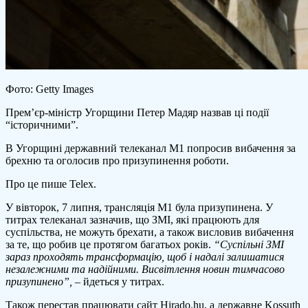
Фото: Getty Images
Прем’єр-міністр Угорщини Петер Мадяр назвав ці події
“історичними”.
В Угорщині державний телеканал M1 попросив вибачення за
брехню та оголосив про призупинення роботи.
Про це пише Telex.
У вівторок, 7 липня, трансляція M1 була призупинена. У
титрах телеканал зазначив, що ЗМІ, які працюють для
суспільства, не можуть брехати, а також висловив вибачення
за те, що робив це протягом багатьох років.
“Суспільні ЗМІ
зараз проходять трансформацію, щоб і надалі залишатися
незалежними та надійними. Висвітлення новин тимчасово
призупинено”,
– йдеться у титрах.
Також перестав працювати сайт Hirado.hu, а державне Kossuth