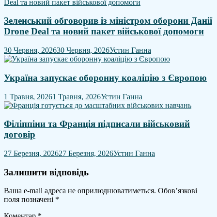
Зеленський обговорив із міністром оборони Данії
Drone Deal та новий пакет військової допомоги
30 Червня, 2026
30 Червня, 2026
Устин Ганна
Україна запускає оборонну коаліцію з Європою
1 Травня, 2026
1 Травня, 2026
Устин Ганна
Філіппіни та Франція підписали військовий
договір
27 Березня, 2026
27 Березня, 2026
Устин Ганна
Залишити відповідь
Ваша e-mail адреса не оприлюднюватиметься.
Обов’язкові
поля позначені
*
Коментар
*