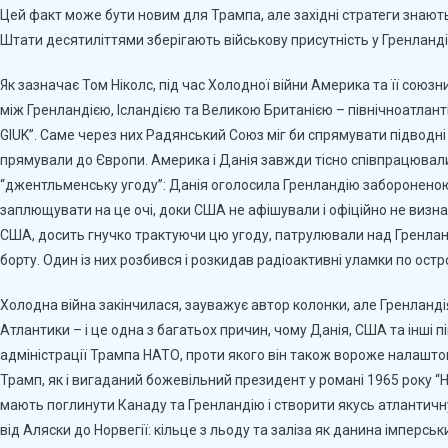
Цей факт може бути новим для Трампа, але західні стратеги знають
Штати десятиліттями зберігають військову присутність у Гренланді
Як зазначає Том Ніколс, під час Холодної війни Америка та її сою
між Гренландією, Ісландією та Великою Британією – північноатлант
GIUK”. Саме через них Радянський Союз міг би спрямувати підводні 
прямували до Європи. Америка і Данія завжди тісно співпрацювали 
“джентльменську угоду”: Данія оголосила Гренландію забороненою
заплющувати на це очі, доки США не афішували і офіційно не визнав
США, досить гнучко трактуючи цю угоду, патрулювали над Гренла
борту. Один із них розбився і розкидав радіоактивні уламки по остро
Холодна війна закінчилася, зауважує автор колонки, але Гренланді
Атлантики – і це одна з багатьох причин, чому Данія, США та інші 
адміністрації Трампа НАТО, проти якого він також вороже налашто
Трамп, як і вигаданий божевільний президент у романі 1965 року “Н
мають поглинути Канаду та Гренландію і створити якусь атлантичн
від Аляски до Норвегії: кільце з льоду та заліза як данина імперс