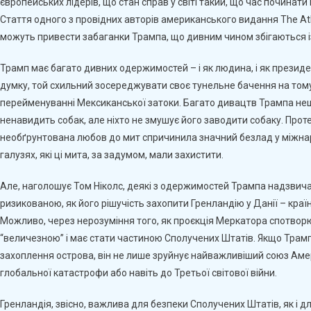
європейських лідерів, що стан справ у світі такий, що час починати
Межі.
Стаття одного з провідних авторів американського видання The Atl
Як
можуть привести забаганки Трампа, що дивним чином збігаються 
Кроки
Трампа
Трамп має багато дивних одержимостей – і як людина, і як президе
Можуть
Запустити
думку, той схильний зосереджувати своє тунельне бачення на тому, 
Ланцюгову
перейменуванні Мексиканської затоки. Багато дивацтв Трампа нешкі
Реакцію
ненавидить собак, але ніхто не змушує його заводити собаку. Проте д
–
необґрунтована любов до мит спричинила значний безлад у міжнар
The
галузях, які ці мита, за задумом, мали захистити.
Atlantic
Але, наголошує Том Ніколс, деякі з одержимостей Трампа надзвичай
ризикованою, як його рішучість захопити Гренландію у Данії – кра
Можливо, через нерозуміння того, як проєкція Меркатора спотворю
“величезною” і має стати частиною Сполучених Штатів. Якщо Трамп
захоплення острова, він не лише зруйнує найважливіший союз Аме
глобальної катастрофи або навіть до Третьої світової війни.
Гренландія, звісно, важлива для безпеки Сполучених Штатів, як і для