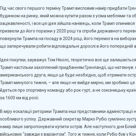
Під час свого першого терміну Трамп висловив намір придбати Гренл
будинком на ринку, який можна купити разом з усіма меблями та об
зацікавленості, і вся ця ідея зійшла нанівець, коли Трамп опинився
призвели до його поразки у 2020 році та спроби державного перево
повернули Трампа на посаду в 2024 році, його перемога на виборах
що заперечували робити відповідальні дорослі в його попередній а
Ідея покупки, зауважує Том Ніколс, теоретично все ще залишається на
Трамп настільки захоплений придбанням Гренландії, що натякнув: 
американського друга, якщо це буде необхідно, щоб отримати острі
Трамп минулого тижня, – але якщо не вийде мирно, ми зробимо це с
йдеться про спортивну команду або рок-гурт, а не союзницьку кра
за 1600 км від росії.
В міру ескалації риторики Трампа інші представники адміністраці
особливого успіху. Державний секретар Марко Рубіо сумлінно зустр
намір лише запропонувати купити острів. Але наступного дня Білий 
військових “завжди є варіантом”. Того ж тижня, коли Рубіо був у Кон