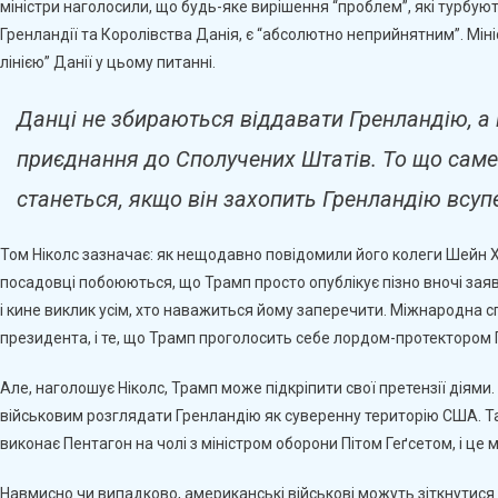
міністри наголосили, що будь-яке вирішення “проблем”, які турбую
Гренландії та Королівства Данія, є “абсолютно неприйнятним”. Мін
лінією” Данії у цьому питанні.
Данці не збираються віддавати Гренландію, а
приєднання до Сполучених Штатів. То що саме
станеться, якщо він захопить Гренландію всу
Том Ніколс зазначає: як нещодавно повідомили його колеги Шейн Ха
посадовці побоюються, що Трамп просто опублікує пізно вночі зая
і кине виклик усім, хто наважиться йому заперечити. Міжнародна с
президента, і те, що Трамп проголосить себе лордом-протектором 
Але, наголошує Ніколс, Трамп може підкріпити свої претензії діям
військовим розглядати Гренландію як суверенну територію США. Так
виконає Пентагон на чолі з міністром оборони Пітом Геґсетом, і ц
Навмисно чи випадково, американські військові можуть зіткнутися