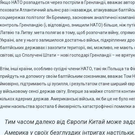
Якщо НАТО розпадеться через постріли в Гренландії, вважає автор 
поховати Атлантичний альянс раз і назавжди, атакувавши балтійсь
соцмережах політолог Ян Бреммер, засновник аналітичної компанії E
контроль Гренландію (і, відповідно, знищили НАТО) більше, ніж путі
Латвію та Литву: мета полягає в тому, щоб розпочати війну, спрямо
Україні, але у нього залишилося достатньо військ, підкріплених д
балтійських державах і захопити території, які, можливо, не мають
світові, що Сполучені Штати – нові господарі Гренландії – не вряту
Втім, інші країни, особливо сусідні члени НАТО, такі як Польща та
прийдуть на допомогу своїм балтійським союзникам, вважає Том Нік
ймовірно, підтримають ці зусилля, і результатом стане ширший єв
у військовому сенсі держав світу. Вперше за майже століття контин
кількох ядерних держав. Американські війська, як би це не було не
днем насильства зростала б ймовірність катастрофічної помилки аб
Тим часом далеко від Європи Китай може зада
Америка у своїх безглуздих інтригах настільк