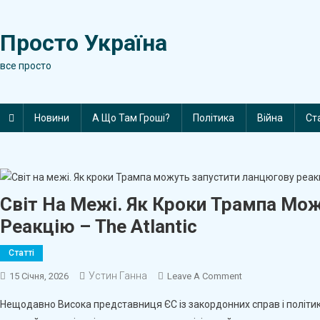
Skip
to
Просто Україна
content
все просто
Новини
А Що Там Гроші?
Політика
Війна
Ст
Світ На Межі. Як Кроки Трампа Мо
Реакцію – The Atlantic
Статті
Устин Ганна
On
15 Січня, 2026
Leave A Comment
Світ
Нещодавно Висока представниця ЄС із закордонних справ і політик
На