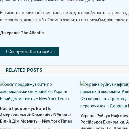
Більшість американців, імовірно, не надто переймаються Гренланді
але запізно, якщо гамбіт Трампа охопить світ полум’ям, завершує с
Джерело: The Atlantic
Навігація
Сполучені Штати здійснили перший продаж венесуельської нафти на $500 млн
записів
RELATED POSTS
Росія Продовжує Бити По
Американських Компаніях В Україні.
Україна Руйнує Нафтову
Білий Дім Мовчить – New York Times
Російської Економіки. 
Нерішучість G7 І Лояльн