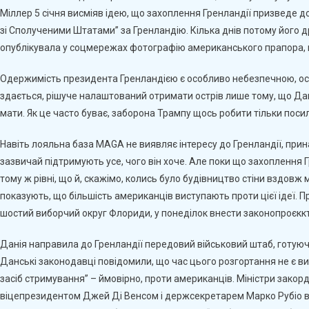
Міллер 5 січня висміяв ідею, що захоплення Гренландії призведе до
зі Сполученими Штатами” за Гренландію. Кілька днів потому його д
опублікувала у соцмережах фотографію американського прапора, н
Одержимість президента Гренландією є особливо небезпечною, оск
здається, рішуче налаштований отримати острів лише тому, що Дані
мати. Як це часто буває, заборона Трампу щось робити тільки посил
Навіть лояльна база MAGA не виявляє інтересу до Гренландії, при
зазвичай підтримують усе, чого він хоче. Але поки що захоплення 
тому ж рівні, що й, скажімо, колись було будівництво стіни вздов
показують, що більшість американців виступають проти цієї ідеї. 
шостий виборчий округ Флориди, у понеділок внести законопроєккт 
Данія направила до Гренландії передовий військовий штаб, готуюч
Данські законодавці повідомили, що час цього розгортання не є ви
засіб стримування” – ймовірно, проти американців. Міністри закорд
віцепрезидентом Джей Ді Венсом і держсекретарем Марко Рубіо в Б