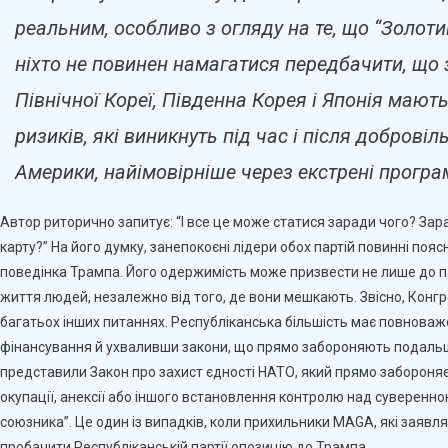
реальним, особливо з огляду на те, що “Золоти
ніхто не повинен намагатися передбачити, що
Північної Кореї, Південна Корея і Японія мают
ризиків, які виникнуть під час і після добров
Америки, найімовірніше через екстрені програм
Автор риторично запитує: “І все це може статися заради чого? Зар
карту?” На його думку, занепокоєні лідери обох партій повинні по
поведінка Трампа. Його одержимість може призвести не лише до па
життя людей, незалежно від того, де вони мешкають. Звісно, Конгре
багатьох інших питаннях. Республіканська більшість має повнова
фінансування й ухваливши закони, що прямо забороняють подальш
представили Закон про захист єдності НАТО, який прямо забороня
окупації, анексії або іншого встановлення контролю над суверен
союзника”. Це один із випадків, коли прихильники MAGA, які заяв
пробачити Республіканській партії опозицію до Трампа.