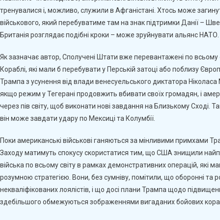
тренувалися і, можливо, служили в Афганістані. Хтось може загину
військового, який перебуватиме там на знак підтримки Данії – Шве
Британія розглядає подібні кроки – може зруйнувати альянс НАТО.
Як зазначає автор, Сполучені Штати вже перевантажені по всьому с
Кораблі, які мали б перебувати у Перській затоці або поблизу Євр
Трампа з усунення від влади венесуельського диктатора Ніколаса 
якщо режим у Тегерані продовжить вбивати своїх громадян, і аме
через пів світу, щоб виконати нові завдання на Близькому Сході. Так
він може завдати удару по Мексиці та Колумбії.
Поки американські військові ганяються за мінливими примхами Трам
Заходу матимуть спокусу скористатися тим, що США знищили найпо
війська по всьому світу в рамках демонстративних операцій, які м
розумною стратегією. Вони, без сумніву, помітили, що оборонні та
некваліфікованих лоялістів, і що досі плани Трампа щодо підвище
здебільшого обмежуються зображеннями вигаданих бойових кораблі