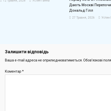
12 Травня, 2026
Устин Ганна
Дають Москві Перепочи
Дональд Гілл
27 Травня, 2026
Устин 
Залишити відповідь
Ваша e-mail адреса не оприлюднюватиметься.
Обов’язкові пол
Коментар
*