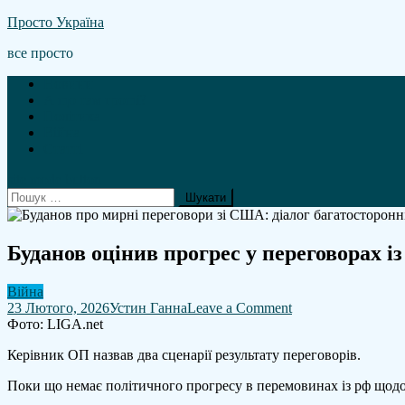
Skip
Просто Україна
to
все просто
content
Новини
А що там гроші?
Політика
Війна
Статті
site mode button
Пошук:
Буданов оцінив прогрес у переговорах 
Війна
on
23 Лютого, 2026
Устин Ганна
Leave a Comment
Буданов
Фото: LIGA.net
оцінив
Керівник ОП назвав два сценарії результату переговорів.
прогрес
у
Поки що немає політичного прогресу в перемовинах із рф щодо
переговорах
із