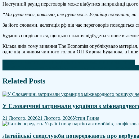
Наступний раунд переговорів може відбутися наприкінці цьог
рф
та
“Ми рухаємося, повільно, але рухаємося. Українці побачать, на
перспективи
обміну
За його словами, делегація рф під час переговорів поводиться 
полоненими
Буданов сподівається, що цього тижня відбудеться нове взаємне
Кілька днів тому видання The Economist опублікувало матеріал,
одне під впливом чинного голови ОП Кирила Буданова, а інш
Навігація
Залужний заявив, що не має політичних амбіцій під час війни
Азербайджан надав Україні енергетичну допомогу для медзакла
записів
Related Posts
У Словаччині затримали українця з міжнародног
21 Лютого, 2026
21 Лютого, 2026
Устин Ганна
Латвійські спецслужби попереджають про вербува