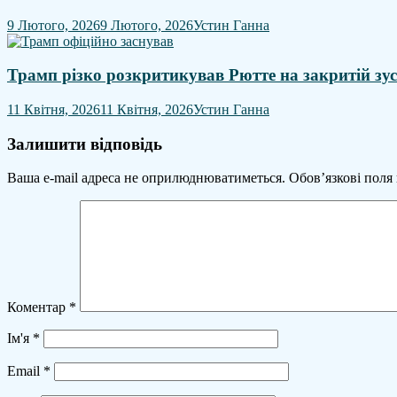
9 Лютого, 2026
9 Лютого, 2026
Устин Ганна
Трамп різко розкритикував Рютте на закритій зус
11 Квітня, 2026
11 Квітня, 2026
Устин Ганна
Залишити відповідь
Ваша e-mail адреса не оприлюднюватиметься.
Обов’язкові поля
Коментар
*
Ім'я
*
Email
*