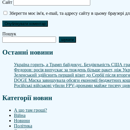
Сайт
Зберегти моє ім'я, e-mail, та адресу сайту в цьому браузері 
Пошук
шукати
Останні новини
Україна горить, а Трамп байдикує. Бездіяльність США грає
Федоров: росія випускає за тиждень більше ракет, ніж Укр
Зеленський здійснить перший візит до Сербії після вторг
DOGE Маска завищувала обсяги економії бюджетних кош
Російські військові убили FPV-дронами майже тисячу ци
Категорії новин
А що там гроші?
Війна
Новини
Політика