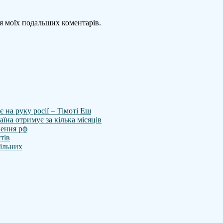
для моїх подальших коментарів.
 на руку росії – Тімоті Еш
аїна отримує за кілька місяців
нення рф
тів
вільних