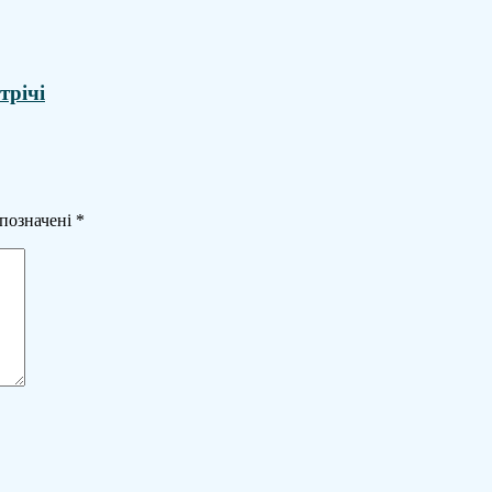
трічі
 позначені
*