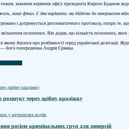
о тижня, зазначив керівник офісу президента Кирило Буданов ж
 жаль, лише фінал. Є два варіанти: ми дійдемо до завершення вій
стримано і дотримується дипломатичного протоколу, попри те, що
 звільнення полонених. Він додав, що кількість полонених, яких 
 в якому йшлося про розбіжності серед української делегації. Ж
е — його попередника Андрія Єрмака.
дів столиці
о розшуку через дрібну крадіжку
ння росією кримінальних груп для диверсій