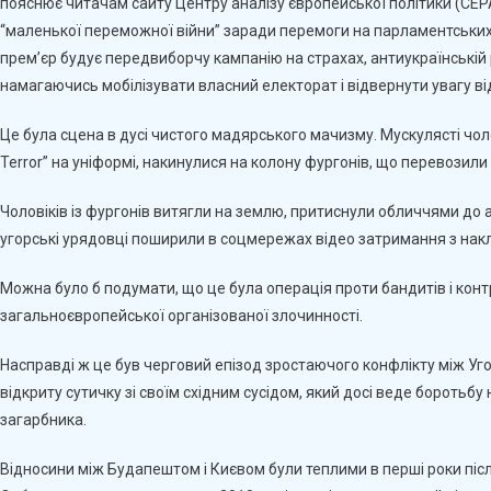
пояснює читачам сайту Центру аналізу європейської політики (CEPA
Росіян.
“маленької переможної війни” заради перемоги на парламентських в
Орбан
прем’єр будує передвиборчу кампанію на страхах, антиукраїнській 
Прагне
Здобути
намагаючись мобілізувати власний електорат і відвернути увагу ві
Виборчу
Перемогу
Це була сцена в дусі чистого мадярського мачизму. Мускулясті чоло
На
Terror” на уніформі, накинулися на колону фургонів, що перевозили
Ворожості
До
Чоловіків із фургонів витягли на землю, притиснули обличчями до а
України
угорські урядовці поширили в соцмережах відео затримання з на
–
Джуліус
Можна було б подумати, що це була операція проти бандитів і контр
Штраус
загальноєвропейської організованої злочинності.
Насправді ж це був черговий епізод зростаючого конфлікту між У
відкриту сутичку зі своїм східним сусідом, який досі веде боротьбу
загарбника.
Відносини між Будапештом і Києвом були теплими в перші роки післ