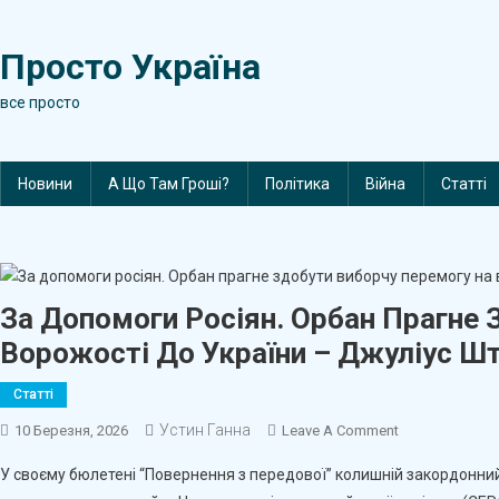
Skip
to
Просто Україна
content
все просто
Новини
А Що Там Гроші?
Політика
Війна
Статті
За Допомоги Росіян. Орбан Прагне
Ворожості До України – Джуліус Ш
Статті
Устин Ганна
On
10 Березня, 2026
Leave A Comment
За
У своєму бюлетені “Повернення з передової” колишній закордонний
Допомоги