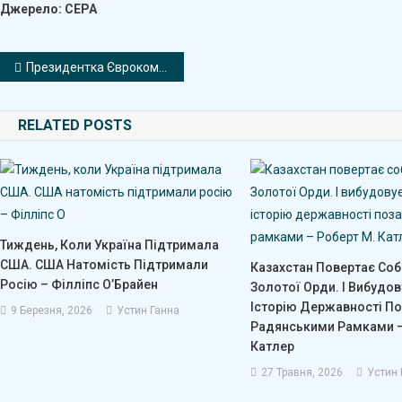
Джерело: CEPA
Навігація
​Президентка Єврокомісії: ЄС має 100 млн євро на нагальну підтримку енергетики України
записів
RELATED POSTS
Тиждень, Коли Україна Підтримала
США. США Натомість Підтримали
Казахстан Повертає Соб
Росію – Філліпс О’Брайен
Золотої Орди. І Вибудов
Історію Державності По
9 Березня, 2026
Устин Ганна
Радянськими Рамками –
Катлер
27 Травня, 2026
Устин 