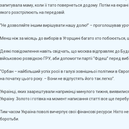
запитувала маму, коли її тато повернеться додому. Потім на екрані
якого розстрілюють на передовій.
“Не дозволяйте іншим вирішувати нашу долю!” – проголошував уро
Менш ніж за місяць до виборів в Угорщині багато хто побоюється,
Деякі повідомлення навіть свідчать, що москва відправляє до Будап
військовою розвідкою ГРУ, аби допомогти партії “Фідеш” перед ви
“Орбан – найбільший успіх росії в галузі зовнішньої політики в Європ
на початку цього року. – Вони не відпустять його так легко”.
Українці, яких заарештували наприкінці минулого тижня, виявилис
Україну. Золото і готівка на момент написання статті все ще переб
Тим часом Україна поволі вичерпує свої фінансові ресурси. Ніхто н
боротьби.