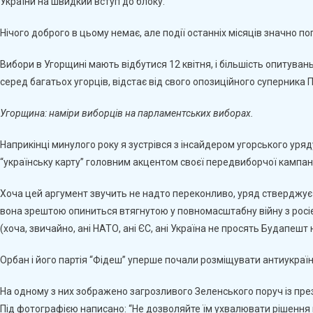
України на швидкий вступ до блоку.
Нічого доброго в цьому немає, але події останніх місяців значно по
Вибори в Угорщині мають відбутися 12 квітня, і більшість опитува
серед багатьох угорців, відстає від свого опозиційного суперника
Угорщина: наміри виборців на парламентських виборах.
Наприкінці минулого року я зустрівся з інсайдером угорського уря
“українську карту” головним акцентом своєї передвиборчої кампані
Хоча цей аргумент звучить не надто переконливо, уряд стверджує
вона зрештою опиниться втягнутою у повномасштабну війну з росією.
(хоча, звичайно, ані НАТО, ані ЄС, ані Україна не просять Будапешт 
Орбан і його партія “Фідеш” уперше почали розміщувати антиукраїн
На одному з них зображено загрозливого Зеленського поруч із пре
Під фотографією написано: “Не дозволяйте їм ухвалювати рішення