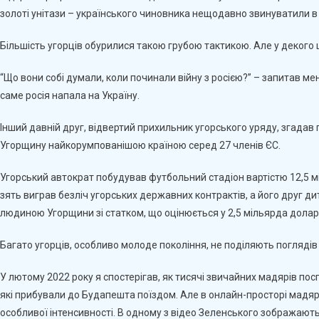
золоті унітази – українського чиновника нещодавно звинуватили в 
Більшість угорців обурилися такою грубою тактикою. Але у декого 
“Що вони собі думали, коли починали війну з росією?” – запитав ме
саме росія напала на Україну.
Інший давній друг, відвертий прихильник угорського уряду, згадав 
Угорщину найкорумпованішою країною серед 27 членів ЄС.
Угорський автократ побудував футбольний стадіон вартістю 12,5 мі
зять виграв безліч угорських державних контрактів, а його друг ди
людиною Угорщини зі статком, що оцінюється у 2,5 мільярда доларі
Багато угорців, особливо молоде покоління, не поділяють поглядів
У лютому 2022 року я спостерігав, як тисячі звичайних мадярів по
які прибували до Будапешта поїздом. Але в онлайн-просторі мадяр
особливої інтенсивності. В одному з відео Зеленського зображают