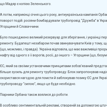
що Мадяр є копією Зеленського.
А потім, наприкінці січня цього року, антиукраїнська кампанія Ор
поворот подій. росіяни бомбардували трубопровід “Дружба” в Україн
Угорщини й Словаччини.
Було пошкоджено великий резервуар для зберігання, і українці пе
ремонту. Будапешт незабаром почав звинувачувати Київ у тому, що 
(що, можливо, і правда). Україна відповіла, що має важливіші пріо
нафту від одного з її ворогів, росії, до іншого – Угорщини (що, безу
ЄС, який за своїми установчими принципами зобов’язаний предста
більше зусиль для ремонту трубопроводу. Блок запропонував надіс
скористався нагодою для помсти й заблокував позику ЄС для Украї
трубопроводу “силою”, якщо це буде необхідно.
Піарники Орбана також взялися до роботи.
В особливо сентиментальній рекламі, створеній за допомогою штуч