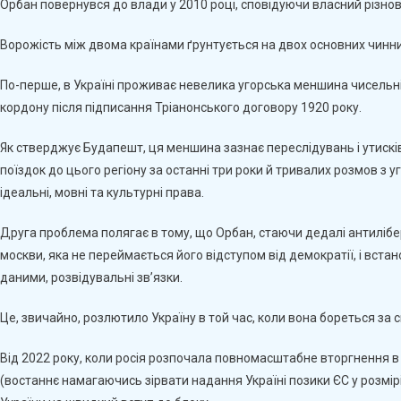
Орбан повернувся до влади у 2010 році, сповідуючи власний різно
Ворожість між двома країнами ґрунтується на двох основних чинни
По-перше, в Україні проживає невелика угорська меншина чисельніст
кордону після підписання Тріанонського договору 1920 року.
Як стверджує Будапешт, ця меншина зазнає переслідувань і утисків
поїздок до цього регіону за останні три роки й тривалих розмов з у
ідеальні, мовні та культурні права.
Друга проблема полягає в тому, що Орбан, стаючи дедалі антиліб
москви, яка не переймається його відступом від демократії, і встано
даними, розвідувальні зв’язки.
Це, звичайно, розлютило Україну в той час, коли вона бореться за с
Від 2022 року, коли росія розпочала повномасштабне вторгнення в
(востаннє намагаючись зірвати надання Україні позики ЄС у розмір